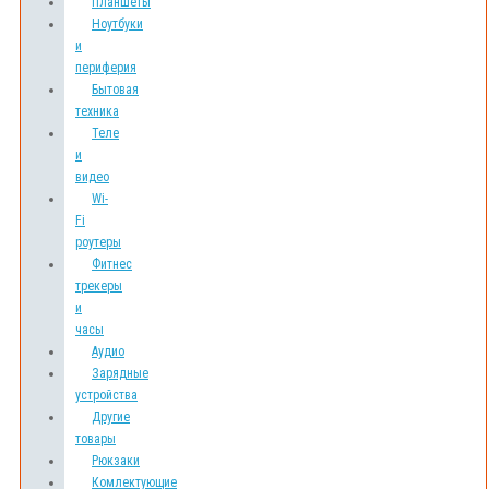
Планшеты
Ноутбуки
и
периферия
Бытовая
техника
Теле
и
видео
Wi-
Fi
роутеры
Фитнес
трекеры
и
часы
Аудио
Зарядные
устройства
Другие
товары
Рюкзаки
Комлектующие