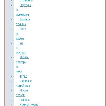
Планшеты
Ноутбуки
и
периферия
Бытовая
техника
Теле
и
видео
Wi-
Fi
роутеры
Фитнес
трекеры
и
часы
Аудио
Зарядные
устройства
Другие
товары
Рюкзаки
Комлектующие