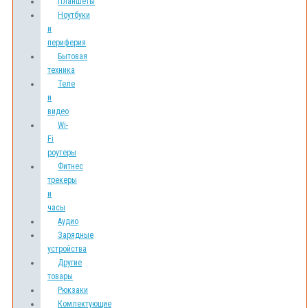
Планшеты
Ноутбуки
и
периферия
Бытовая
техника
Теле
и
видео
Wi-
Fi
роутеры
Фитнес
трекеры
и
часы
Аудио
Зарядные
устройства
Другие
товары
Рюкзаки
Комлектующие